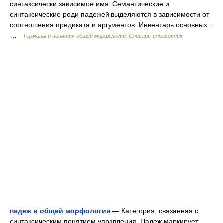
синтаксически зависимое имя. Семантические и
синтаксические роди падежей выделяются в зависимости от
соотношения предиката и аргументов. Инвентарь основных…
…
Термины и понятия общей морфологии: Словарь-справочник
падеж в общей морфологии
— Категория, связанная с
синтаксическим понятием управления. Падеж маркирует