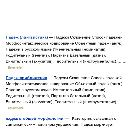
Падеж (лингвистика)
— Падежи Склонение Список падежей
Морфосинтаксическое кодирование Объектный падеж (англ.)
Падежи в русском языке Именительный (номинатив),
Родительный (генитив), Партитив Дательный (датив),
Винительный (аккузатив), Творительный (инструменталис),… …
Википедия
Падеж приближения
— Падежи Склонение Список падежей
Морфосинтаксическое кодирование Объектный падеж (англ.)
Падежи в русском языке Именительный (номинатив),
Родительный (генитив), Партитив Дательный (датив),
Винительный (аккузатив), Творительный (инструменталис),… …
Википедия
падеж в общей морфологии
— Категория, связанная с
синтаксическим понятием управления. Падеж маркирует