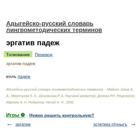
Адыгейско-русский словарь
лингвометодических терминов
эргатив падеж
Толкование
Перевод
эргатив падеж
еплъ
падеж
Адыгейско-русский словарь лингвометодических терминов. - Майкоп
.
Шаов А.
А., Меретуков К. Х., Шхалахова Р. А. Научный редактор: Долева Р.Н. Рецензент:
Абрегов А. Н. Редактор: Нехай Н. Н.
.
2002
.
Игры ⚽
Нужно решить контрольную?
эргатив
эстетикэ пIуныгъ