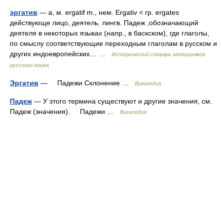
эргатив
— а, м. ergatif m., нем. Ergativ < гр. ergates
действующе лицо, деятель. лингв. Падеж ,обозначающий
деятеля в некоторых языках (напр., в баскском), где глаголы,
по смыслу соответствующие переходным глаголам в русском и
других индоевропейских… …
Исторический словарь галлицизмов
русского языка
Эргатив
— Падежи Склонение …
Википедия
Падеж
— У этого термина существуют и другие значения, см.
Падеж (значения). Падежи …
Википедия