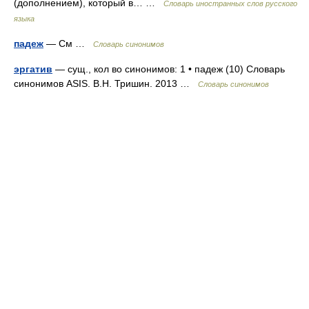
(дополнением), который в… …
Словарь иностранных слов русского
языка
падеж
— См …
Словарь синонимов
эргатив
— сущ., кол во синонимов: 1 • падеж (10) Словарь
синонимов ASIS. В.Н. Тришин. 2013 …
Словарь синонимов