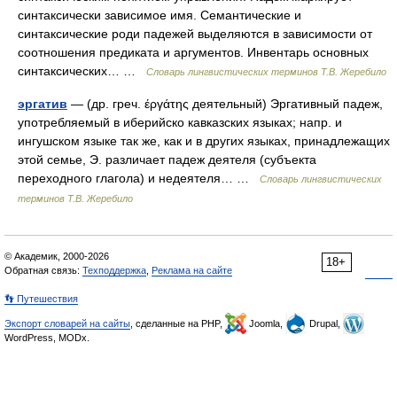
синтаксически зависимое имя. Семантические и
синтаксические роди падежей выделяются в зависимости от
соотношения предиката и аргументов. Инвентарь основных
синтаксических… …
Словарь лингвистических терминов Т.В. Жеребило
эргатив
— (др. греч. έργάτης деятельный) Эргативный падеж,
употребляемый в иберийско кавказских языках; напр. и
ингушском языке так же, как и в других языках, принадлежащих
этой семье, Э. различает падеж деятеля (субъекта
переходного глагола) и недеятеля… …
Словарь лингвистических
терминов Т.В. Жеребило
© Академик, 2000-2026
18+
Обратная связь:
Техподдержка
,
Реклама на сайте
👣 Путешествия
Экспорт словарей на сайты
, сделанные на PHP,
Joomla,
Drupal,
WordPress, MODx.